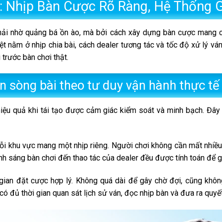
: Nhịp Bàn Cược Rõ Ràng, Hệ Thống
hải nhờ quảng bá ồn ào, mà bởi cách xây dựng bàn cược mang cả
t nằm ở nhịp chia bài, cách dealer tương tác và tốc độ xử lý ván
trước bàn chơi thật.
n sòng bài theo tư duy vận hành thực tế
hiệu quả khi tái tạo được cảm giác kiểm soát và minh bạch. Đâ
ỗi khu vực mang một nhịp riêng. Người chơi không cần mất nhiều 
nh sáng bàn chơi đến thao tác của dealer đều được tính toán để g
gian đặt cược hợp lý. Không quá dài để gây chờ đợi, cũng không
ó đủ thời gian quan sát lịch sử ván, đọc nhịp bàn và đưa ra quyết