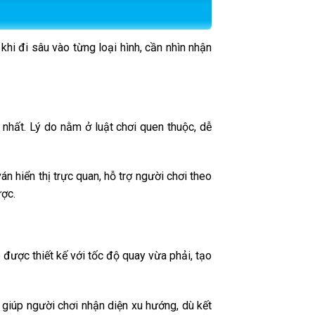
hi đi sâu vào từng loại hình, cần nhìn nhận
 nhất. Lý do nằm ở luật chơi quen thuộc, dễ
ván hiển thị trực quan, hỗ trợ người chơi theo
ược.
e được thiết kế với tốc độ quay vừa phải, tạo
 giúp người chơi nhận diện xu hướng, dù kết