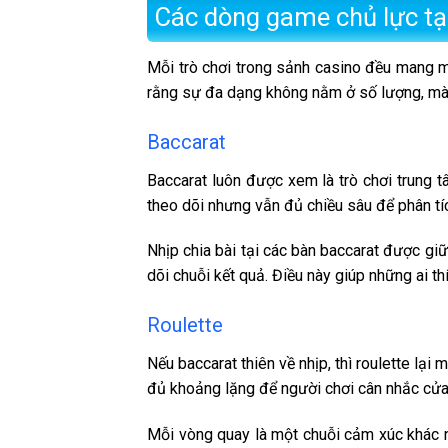
Các dòng game chủ lực tạ
Mỗi trò chơi trong sảnh casino đều mang mộ
rằng sự đa dạng không nằm ở số lượng, mà
Baccarat
Baccarat luôn được xem là trò chơi trung 
theo dõi nhưng vẫn đủ chiều sâu để phân tí
Nhịp chia bài tại các bàn baccarat được giữ đ
dõi chuỗi kết quả. Điều này giúp những ai th
Roulette
Nếu baccarat thiên về nhịp, thì roulette lại
đủ khoảng lặng để người chơi cân nhắc cửa
Mỗi vòng quay là một chuỗi cảm xúc khác nh