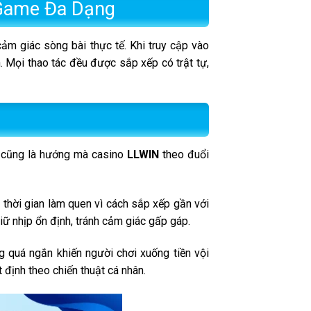
 Game Đa Dạng
m giác sòng bài thực tế. Khi truy cập vào
. Mọi thao tác đều được sắp xếp có trật tự,
y cũng là hướng mà casino
LLWIN
theo đuổi
thời gian làm quen vì cách sắp xếp gần với
iữ nhịp ổn định, tránh cảm giác gấp gáp.
 quá ngắn khiến người chơi xuống tiền vội
 định theo chiến thuật cá nhân.