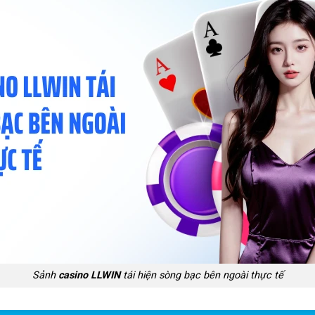
Sảnh
casino LLWIN
tái hiện sòng bạc bên ngoài thực tế