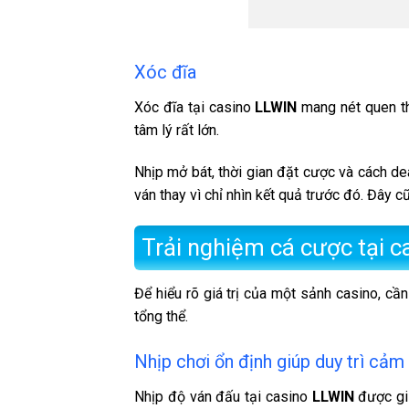
Xóc đĩa
Xóc đĩa tại casino
LLWIN
mang nét quen thu
tâm lý rất lớn.
Nhịp mở bát, thời gian đặt cược và cách d
ván thay vì chỉ nhìn kết quả trước đó. Đây c
Trải nghiệm cá cược tại c
Để hiểu rõ giá trị của một sảnh casino, cầ
tổng thể.
Nhịp chơi ổn định giúp duy trì cảm
Nhịp độ ván đấu tại casino
LLWIN
được gi