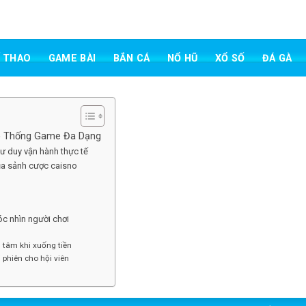
 THAO
GAME BÀI
BẮN CÁ
NỔ HŨ
XỔ SỐ
ĐÁ GÀ
Hệ Thống Game Đa Dạng
tư duy vận hành thực tế
ủa sảnh cược caisno
óc nhìn người chơi
 tâm khi xuống tiền
 phiên cho hội viên