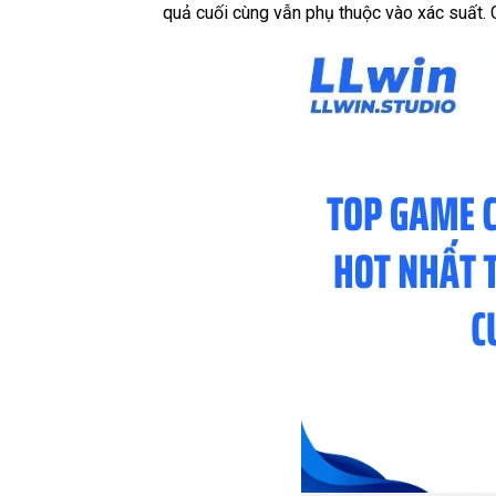
quả cuối cùng vẫn phụ thuộc vào xác suất. C