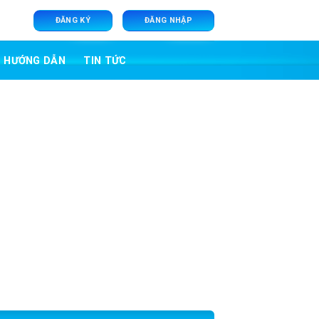
ĐĂNG KÝ
ĐĂNG NHẬP
HƯỚNG DẪN
TIN TỨC