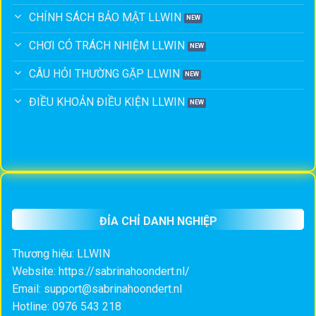
CHÍNH SÁCH BẢO MẬT LLWIN
CHƠI CÓ TRÁCH NHIỆM LLWIN
CÂU HỎI THƯỜNG GẶP LLWIN
ĐIỀU KHOẢN ĐIỀU KIỆN LLWIN
ĐỈA CHỈ DANH NGHIỆP
Thương hiệu: LLWIN
Website: https://sabrinahoondert.nl/
Email:
support@sabrinahoondert.nl
Hotline: 0976 543 218