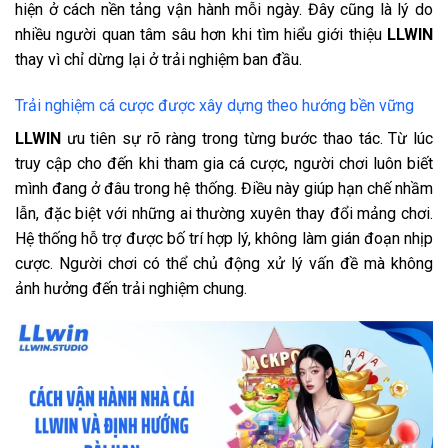
hiện ở cách nền tảng vận hành mỗi ngày. Đây cũng là lý do
nhiều người quan tâm sâu hơn khi tìm hiểu
giới thiệu
LLWIN
thay vì chỉ dừng lại ở trải nghiệm ban đầu.
Trải nghiệm cá cược được xây dựng theo hướng bền vững
LLWIN
ưu tiên sự rõ ràng trong từng bước thao tác. Từ lúc
truy cập cho đến khi tham gia cá cược, người chơi luôn biết
mình đang ở đâu trong hệ thống. Điều này giúp hạn chế nhầm
lẫn, đặc biệt với những ai thường xuyên thay đổi mảng chơi.
Hệ thống hỗ trợ được bố trí hợp lý, không làm gián đoạn nhịp
cược. Người chơi có thể chủ động xử lý vấn đề mà không
ảnh hưởng đến trải nghiệm chung.