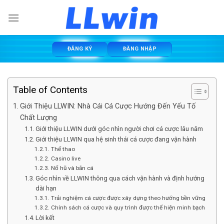
Skip
to
content
ĐĂNG KÝ
ĐĂNG NHẬP
Table of Contents
Giới Thiệu LLWIN: Nhà Cái Cá Cược Hướng Đến Yếu Tố
Chất Lượng
Giới thiệu LLWIN dưới góc nhìn người chơi cá cược lâu năm
Giới thiệu LLWIN qua hệ sinh thái cá cược đang vận hành
Thể thao
Casino live
Nổ hũ và bắn cá
Góc nhìn về LLWIN thông qua cách vận hành và định hướng
dài hạn
Trải nghiệm cá cược được xây dựng theo hướng bền vững
Chính sách cá cược và quy trình được thể hiện minh bạch
Lời kết